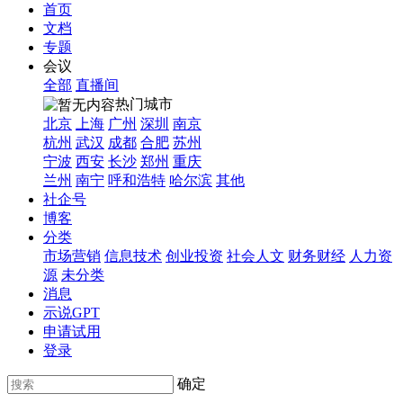
首页
文档
专题
会议
全部
直播间
热门城市
北京
上海
广州
深圳
南京
杭州
武汉
成都
合肥
苏州
宁波
西安
长沙
郑州
重庆
兰州
南宁
呼和浩特
哈尔滨
其他
社企号
博客
分类
市场营销
信息技术
创业投资
社会人文
财务财经
人力资
源
未分类
消息
示说GPT
申请试用
登录
确定