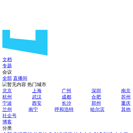
文档
专题
会议
全部
直播间
热门城市
北京
上海
广州
深圳
南京
杭州
武汉
成都
合肥
苏州
宁波
西安
长沙
郑州
重庆
兰州
南宁
呼和浩特
哈尔滨
其他
社企号
博客
分类