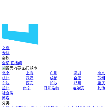
文档
专题
会议
全部
直播间
热门城市
北京
上海
广州
深圳
南京
杭州
武汉
成都
合肥
苏州
宁波
西安
长沙
郑州
重庆
兰州
南宁
呼和浩特
哈尔滨
其他
社企号
博客
分类