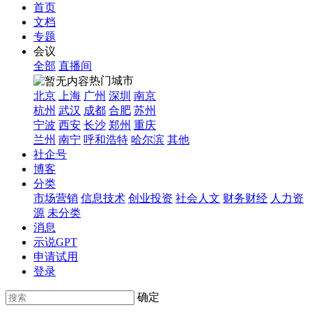
首页
文档
专题
会议
全部
直播间
热门城市
北京
上海
广州
深圳
南京
杭州
武汉
成都
合肥
苏州
宁波
西安
长沙
郑州
重庆
兰州
南宁
呼和浩特
哈尔滨
其他
社企号
博客
分类
市场营销
信息技术
创业投资
社会人文
财务财经
人力资
源
未分类
消息
示说GPT
申请试用
登录
确定