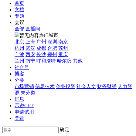
首页
文档
专题
会议
全部
直播间
热门城市
北京
上海
广州
深圳
南京
杭州
武汉
成都
合肥
苏州
宁波
西安
长沙
郑州
重庆
兰州
南宁
呼和浩特
哈尔滨
其他
社企号
博客
分类
市场营销
信息技术
创业投资
社会人文
财务财经
人力资
源
未分类
消息
示说GPT
申请试用
登录
确定