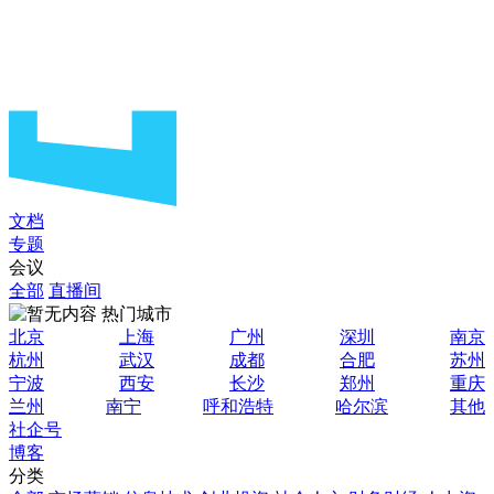
文档
专题
会议
全部
直播间
热门城市
北京
上海
广州
深圳
南京
杭州
武汉
成都
合肥
苏州
宁波
西安
长沙
郑州
重庆
兰州
南宁
呼和浩特
哈尔滨
其他
社企号
博客
分类