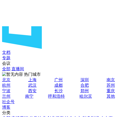
文档
专题
会议
全部
直播间
热门城市
北京
上海
广州
深圳
南京
杭州
武汉
成都
合肥
苏州
宁波
西安
长沙
郑州
重庆
兰州
南宁
呼和浩特
哈尔滨
其他
社企号
博客
分类