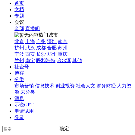
首页
文档
专题
会议
全部
直播间
热门城市
北京
上海
广州
深圳
南京
杭州
武汉
成都
合肥
苏州
宁波
西安
长沙
郑州
重庆
兰州
南宁
呼和浩特
哈尔滨
其他
社企号
博客
分类
市场营销
信息技术
创业投资
社会人文
财务财经
人力资
源
未分类
消息
示说GPT
申请试用
登录
确定