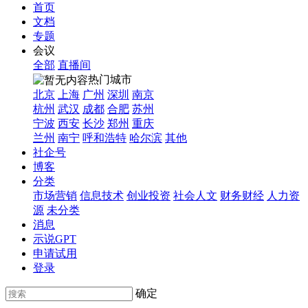
首页
文档
专题
会议
全部
直播间
热门城市
北京
上海
广州
深圳
南京
杭州
武汉
成都
合肥
苏州
宁波
西安
长沙
郑州
重庆
兰州
南宁
呼和浩特
哈尔滨
其他
社企号
博客
分类
市场营销
信息技术
创业投资
社会人文
财务财经
人力资
源
未分类
消息
示说GPT
申请试用
登录
确定