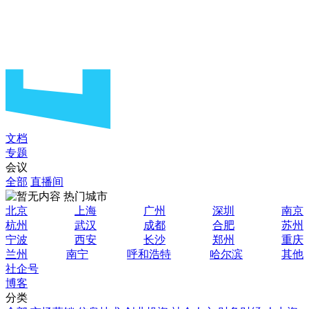
文档
专题
会议
全部
直播间
热门城市
北京
上海
广州
深圳
南京
杭州
武汉
成都
合肥
苏州
宁波
西安
长沙
郑州
重庆
兰州
南宁
呼和浩特
哈尔滨
其他
社企号
博客
分类