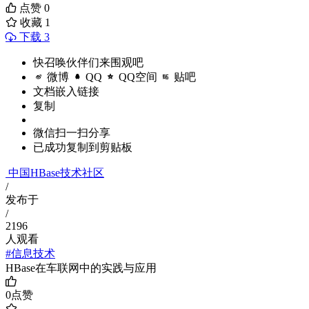
点赞
0
收藏
1
下载 3
快召唤伙伴们来围观吧
微博
QQ
QQ空间
贴吧
文档嵌入链接
复制
微信扫一扫分享
已成功复制到剪贴板
中国HBase技术社区
/
发布于
/
2196
人观看
#信息技术
HBase在车联网中的实践与应用
0
点赞