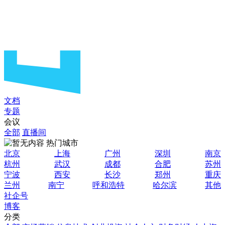
文档
专题
会议
全部
直播间
热门城市
北京
上海
广州
深圳
南京
杭州
武汉
成都
合肥
苏州
宁波
西安
长沙
郑州
重庆
兰州
南宁
呼和浩特
哈尔滨
其他
社企号
博客
分类