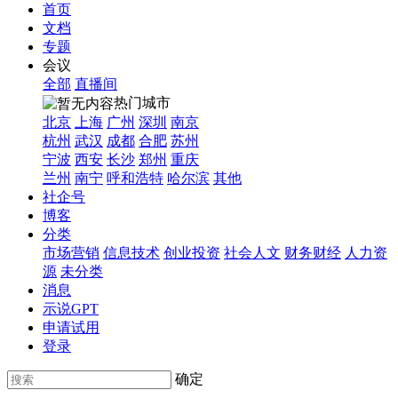
首页
文档
专题
会议
全部
直播间
热门城市
北京
上海
广州
深圳
南京
杭州
武汉
成都
合肥
苏州
宁波
西安
长沙
郑州
重庆
兰州
南宁
呼和浩特
哈尔滨
其他
社企号
博客
分类
市场营销
信息技术
创业投资
社会人文
财务财经
人力资
源
未分类
消息
示说GPT
申请试用
登录
确定