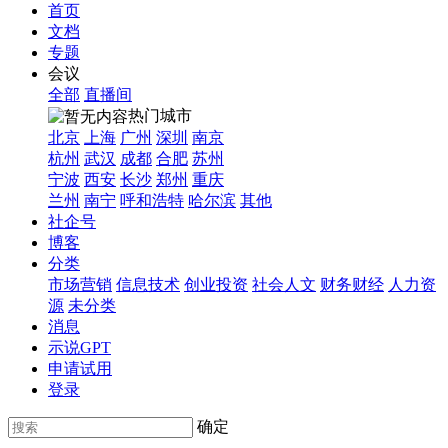
首页
文档
专题
会议
全部
直播间
热门城市
北京
上海
广州
深圳
南京
杭州
武汉
成都
合肥
苏州
宁波
西安
长沙
郑州
重庆
兰州
南宁
呼和浩特
哈尔滨
其他
社企号
博客
分类
市场营销
信息技术
创业投资
社会人文
财务财经
人力资
源
未分类
消息
示说GPT
申请试用
登录
确定