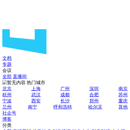
文档
专题
会议
全部
直播间
热门城市
北京
上海
广州
深圳
南京
杭州
武汉
成都
合肥
苏州
宁波
西安
长沙
郑州
重庆
兰州
南宁
呼和浩特
哈尔滨
其他
社企号
博客
分类