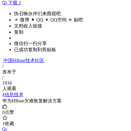
下载 2
快召唤伙伴们来围观吧
微博
QQ
QQ空间
贴吧
文档嵌入链接
复制
微信扫一扫分享
已成功复制到剪贴板
中国HBase技术社区
/
发布于
/
1934
人观看
#信息技术
华为HBase灾难恢复解决方案
0
点赞
1
收藏