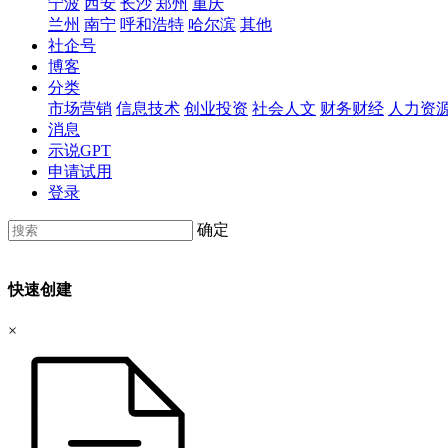
宁波
西安
长沙
郑州
重庆
兰州
南宁
呼和浩特
哈尔滨
其他
社企号
博客
分类
市场营销
信息技术
创业投资
社会人文
财务财经
人力资
消息
示说GPT
申请试用
登录
确定
快速创建
×