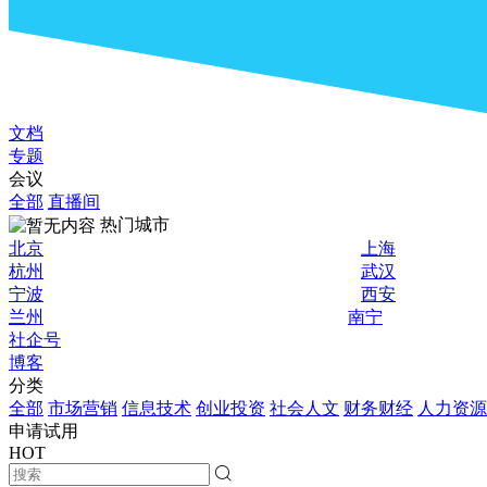
文档
专题
会议
全部
直播间
热门城市
北京
上海
杭州
武汉
宁波
西安
兰州
南宁
社企号
博客
分类
全部
市场营销
信息技术
创业投资
社会人文
财务财经
人力资源
申请试用
HOT