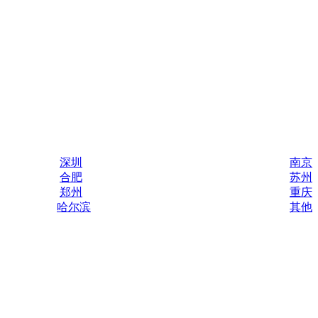
深圳
南京
合肥
苏州
郑州
重庆
哈尔滨
其他