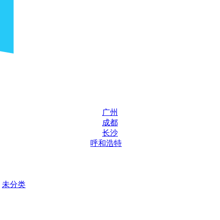
广州
成都
长沙
呼和浩特
未分类