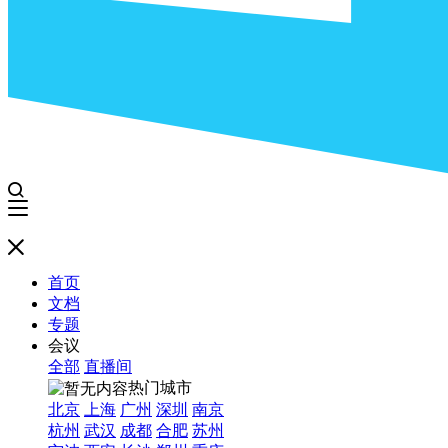
首页
文档
专题
会议
全部
直播间
热门城市
北京
上海
广州
深圳
南京
杭州
武汉
成都
合肥
苏州