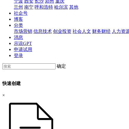
宁波
西安
长沙
郑州
重庆
兰州
南宁
呼和浩特
哈尔滨
其他
社企号
博客
分类
市场营销
信息技术
创业投资
社会人文
财务财经
人力资
消息
示说GPT
申请试用
登录
确定
快速创建
×