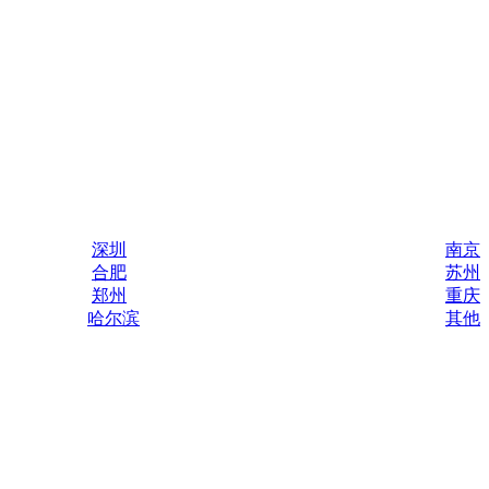
深圳
南京
合肥
苏州
郑州
重庆
哈尔滨
其他