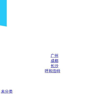
广州
成都
长沙
呼和浩特
未分类