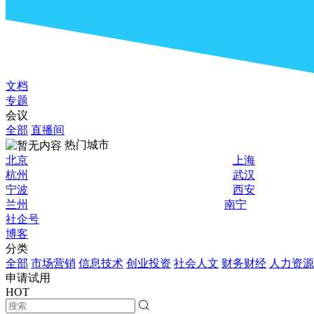
文档
专题
会议
全部
直播间
热门城市
北京
上海
杭州
武汉
宁波
西安
兰州
南宁
社企号
博客
分类
全部
市场营销
信息技术
创业投资
社会人文
财务财经
人力资源
申请试用
HOT