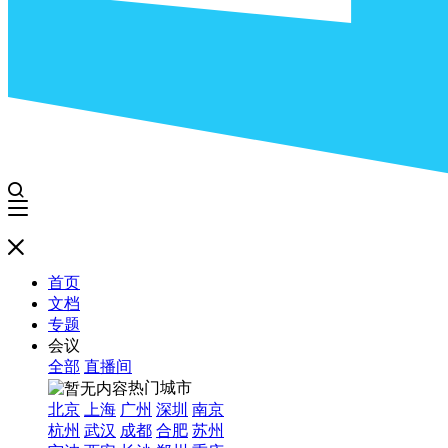
首页
文档
专题
会议
全部
直播间
热门城市
北京
上海
广州
深圳
南京
杭州
武汉
成都
合肥
苏州