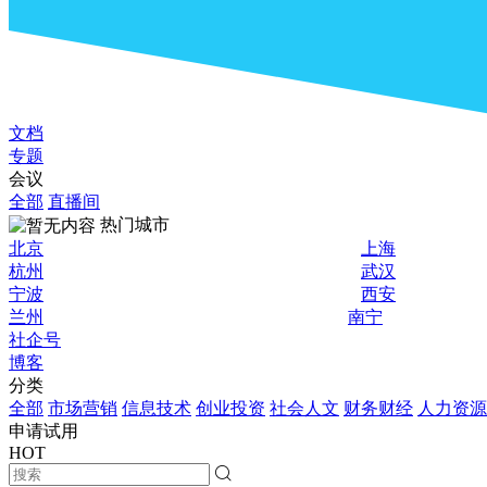
文档
专题
会议
全部
直播间
热门城市
北京
上海
杭州
武汉
宁波
西安
兰州
南宁
社企号
博客
分类
全部
市场营销
信息技术
创业投资
社会人文
财务财经
人力资源
申请试用
HOT