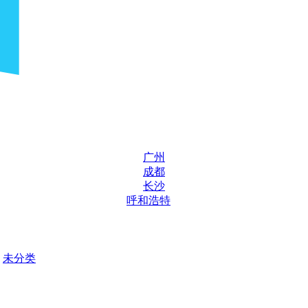
广州
成都
长沙
呼和浩特
未分类