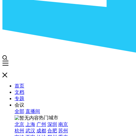
首页
文档
专题
会议
全部
直播间
热门城市
北京
上海
广州
深圳
南京
杭州
武汉
成都
合肥
苏州