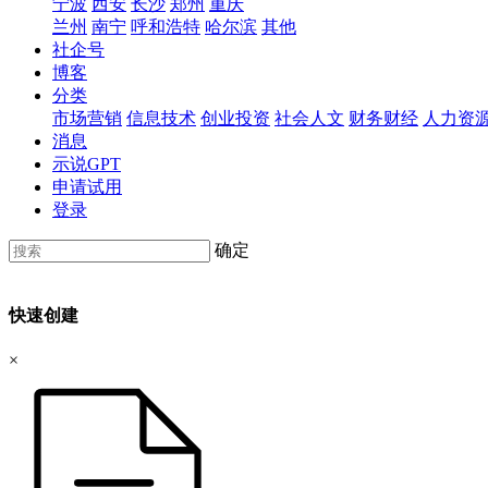
宁波
西安
长沙
郑州
重庆
兰州
南宁
呼和浩特
哈尔滨
其他
社企号
博客
分类
市场营销
信息技术
创业投资
社会人文
财务财经
人力资
消息
示说GPT
申请试用
登录
确定
快速创建
×