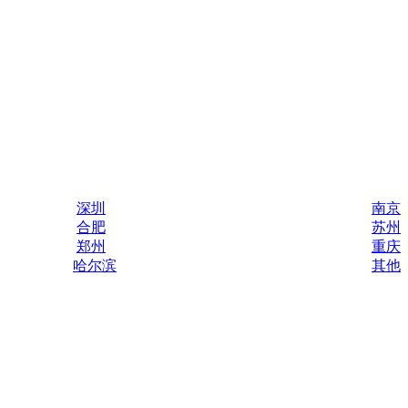
深圳
南京
合肥
苏州
郑州
重庆
哈尔滨
其他