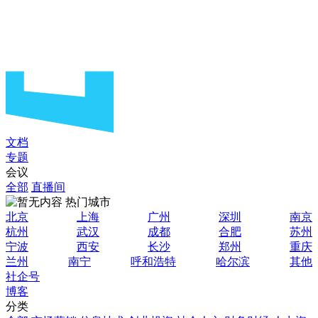
文档
专题
会议
全部
直播间
热门城市
北京
上海
广州
深圳
南京
杭州
武汉
成都
合肥
苏州
宁波
西安
长沙
郑州
重庆
兰州
南宁
呼和浩特
哈尔滨
其他
社企号
博客
分类