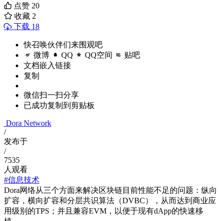
点赞
20
收藏
2
下载 18
快召唤伙伴们来围观吧
微博
QQ
QQ空间
贴吧
文档嵌入链接
复制
微信扫一扫分享
已成功复制到剪贴板
Dora Network
/
发布于
/
7535
人观看
#信息技术
Dora网络从三个方面来解决区块链目前性能不足的问题：纵向
扩容，横向扩容和分层共识算法（DVBC），从而达到商业应
用级别的TPS；并且兼容EVM，以便于现有dApp的快速移