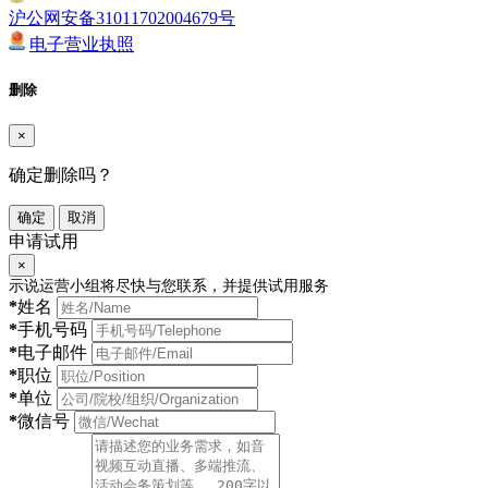
沪公网安备31011702004679号
电子营业执照
删除
×
确定删除吗？
确定
取消
申请试用
×
示说运营小组将尽快与您联系，并提供试用服务
*
姓名
*
手机号码
*
电子邮件
*
职位
*
单位
*
微信号