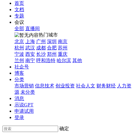
首页
文档
专题
会议
全部
直播间
热门城市
北京
上海
广州
深圳
南京
杭州
武汉
成都
合肥
苏州
宁波
西安
长沙
郑州
重庆
兰州
南宁
呼和浩特
哈尔滨
其他
社企号
博客
分类
市场营销
信息技术
创业投资
社会人文
财务财经
人力资
源
未分类
消息
示说GPT
申请试用
登录
确定