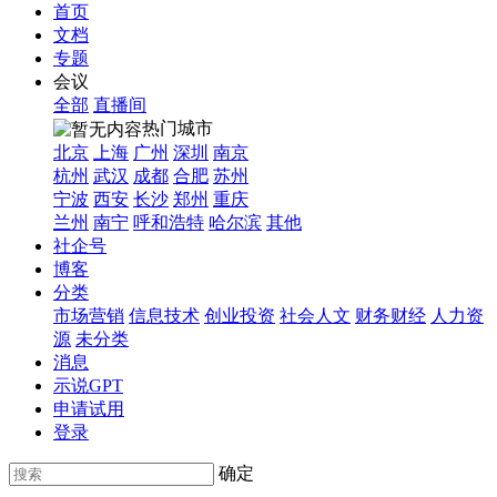
首页
文档
专题
会议
全部
直播间
热门城市
北京
上海
广州
深圳
南京
杭州
武汉
成都
合肥
苏州
宁波
西安
长沙
郑州
重庆
兰州
南宁
呼和浩特
哈尔滨
其他
社企号
博客
分类
市场营销
信息技术
创业投资
社会人文
财务财经
人力资
源
未分类
消息
示说GPT
申请试用
登录
确定