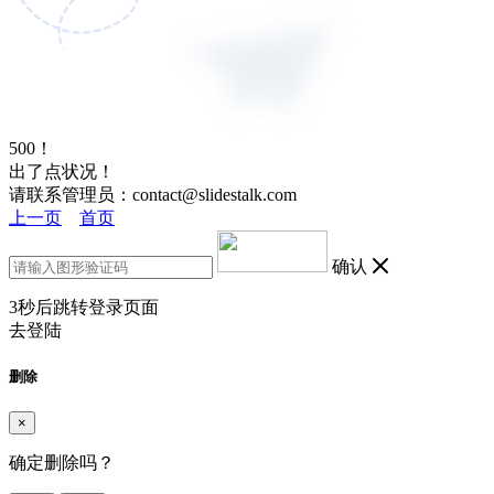
500！
出了点状况！
请联系管理员：contact@slidestalk.com
上一页
首页
确认
3
秒后跳转登录页面
去登陆
删除
×
确定删除吗？