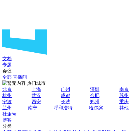
文档
专题
会议
全部
直播间
热门城市
北京
上海
广州
深圳
南京
杭州
武汉
成都
合肥
苏州
宁波
西安
长沙
郑州
重庆
兰州
南宁
呼和浩特
哈尔滨
其他
社企号
博客
分类