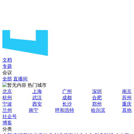
文档
专题
会议
全部
直播间
热门城市
北京
上海
广州
深圳
南京
杭州
武汉
成都
合肥
苏州
宁波
西安
长沙
郑州
重庆
兰州
南宁
呼和浩特
哈尔滨
其他
社企号
博客
分类