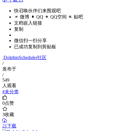
快召唤伙伴们来围观吧
微博
QQ
QQ空间
贴吧
文档嵌入链接
复制
微信扫一扫分享
已成功复制到剪贴板
DolphinScheduler社区
/
发布于
/
549
人观看
#未分类
0
点赞
3
收藏
21下载