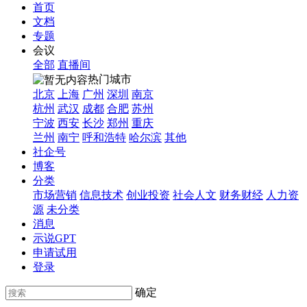
首页
文档
专题
会议
全部
直播间
热门城市
北京
上海
广州
深圳
南京
杭州
武汉
成都
合肥
苏州
宁波
西安
长沙
郑州
重庆
兰州
南宁
呼和浩特
哈尔滨
其他
社企号
博客
分类
市场营销
信息技术
创业投资
社会人文
财务财经
人力资
源
未分类
消息
示说GPT
申请试用
登录
确定