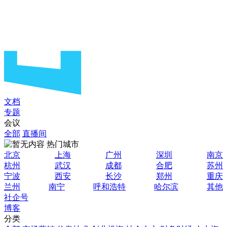
文档
专题
会议
全部
直播间
热门城市
北京
上海
广州
深圳
南京
杭州
武汉
成都
合肥
苏州
宁波
西安
长沙
郑州
重庆
兰州
南宁
呼和浩特
哈尔滨
其他
社企号
博客
分类