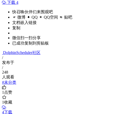
下载 4
快召唤伙伴们来围观吧
微博
QQ
QQ空间
贴吧
文档嵌入链接
复制
微信扫一扫分享
已成功复制到剪贴板
DolphinScheduler社区
/
发布于
/
248
人观看
#未分类
1
点赞
1
收藏
4下载