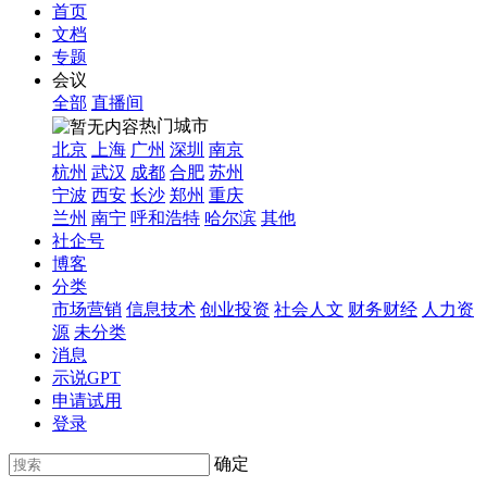
首页
文档
专题
会议
全部
直播间
热门城市
北京
上海
广州
深圳
南京
杭州
武汉
成都
合肥
苏州
宁波
西安
长沙
郑州
重庆
兰州
南宁
呼和浩特
哈尔滨
其他
社企号
博客
分类
市场营销
信息技术
创业投资
社会人文
财务财经
人力资
源
未分类
消息
示说GPT
申请试用
登录
确定