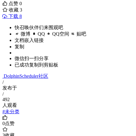
点赞
0
收藏
3
下载 8
快召唤伙伴们来围观吧
微博
QQ
QQ空间
贴吧
文档嵌入链接
复制
微信扫一扫分享
已成功复制到剪贴板
DolphinScheduler社区
/
发布于
/
492
人观看
#未分类
0
点赞
3
收藏