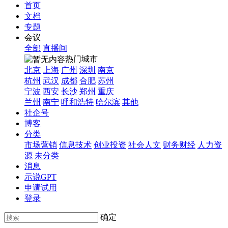
首页
文档
专题
会议
全部
直播间
热门城市
北京
上海
广州
深圳
南京
杭州
武汉
成都
合肥
苏州
宁波
西安
长沙
郑州
重庆
兰州
南宁
呼和浩特
哈尔滨
其他
社企号
博客
分类
市场营销
信息技术
创业投资
社会人文
财务财经
人力资
源
未分类
消息
示说GPT
申请试用
登录
确定