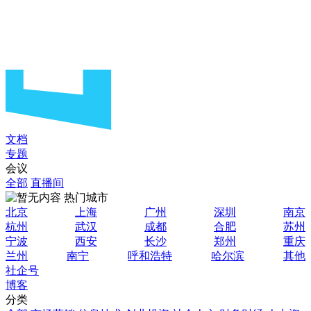
文档
专题
会议
全部
直播间
热门城市
北京
上海
广州
深圳
南京
杭州
武汉
成都
合肥
苏州
宁波
西安
长沙
郑州
重庆
兰州
南宁
呼和浩特
哈尔滨
其他
社企号
博客
分类