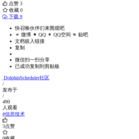
点赞
3
收藏
0
下载 9
快召唤伙伴们来围观吧
微博
QQ
QQ空间
贴吧
文档嵌入链接
复制
微信扫一扫分享
已成功复制到剪贴板
DolphinScheduler社区
/
发布于
/
490
人观看
#信息技术
3
点赞
0
收藏