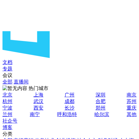
文档
专题
会议
全部
直播间
热门城市
北京
上海
广州
深圳
南京
杭州
武汉
成都
合肥
苏州
宁波
西安
长沙
郑州
重庆
兰州
南宁
呼和浩特
哈尔滨
其他
社企号
博客
分类