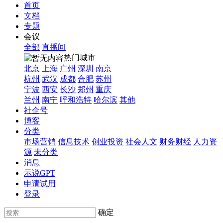
首页
文档
专题
会议
全部
直播间
热门城市
北京
上海
广州
深圳
南京
杭州
武汉
成都
合肥
苏州
宁波
西安
长沙
郑州
重庆
兰州
南宁
呼和浩特
哈尔滨
其他
社企号
博客
分类
市场营销
信息技术
创业投资
社会人文
财务财经
人力资
源
未分类
消息
示说GPT
申请试用
登录
确定