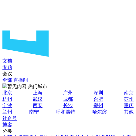
文档
专题
会议
全部
直播间
热门城市
北京
上海
广州
深圳
南京
杭州
武汉
成都
合肥
苏州
宁波
西安
长沙
郑州
重庆
兰州
南宁
呼和浩特
哈尔滨
其他
社企号
博客
分类