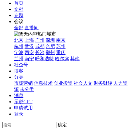
首页
文档
专题
会议
全部
直播间
热门城市
北京
上海
广州
深圳
南京
杭州
武汉
成都
合肥
苏州
宁波
西安
长沙
郑州
重庆
兰州
南宁
呼和浩特
哈尔滨
其他
社企号
博客
分类
市场营销
信息技术
创业投资
社会人文
财务财经
人力资
源
未分类
消息
示说GPT
申请试用
登录
确定