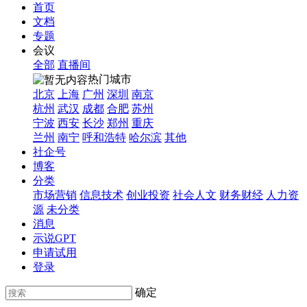
首页
文档
专题
会议
全部
直播间
热门城市
北京
上海
广州
深圳
南京
杭州
武汉
成都
合肥
苏州
宁波
西安
长沙
郑州
重庆
兰州
南宁
呼和浩特
哈尔滨
其他
社企号
博客
分类
市场营销
信息技术
创业投资
社会人文
财务财经
人力资
源
未分类
消息
示说GPT
申请试用
登录
确定