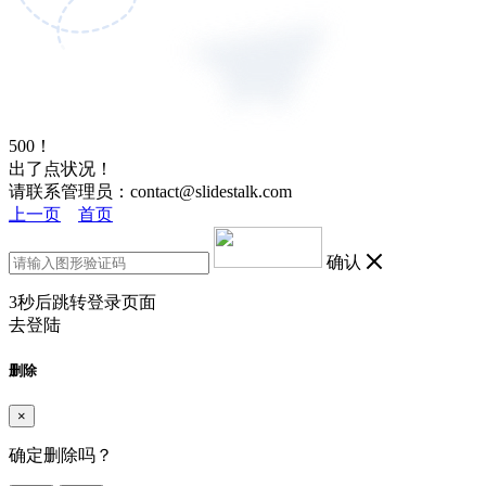
500！
出了点状况！
请联系管理员：contact@slidestalk.com
上一页
首页
确认
3
秒后跳转登录页面
去登陆
删除
×
确定删除吗？