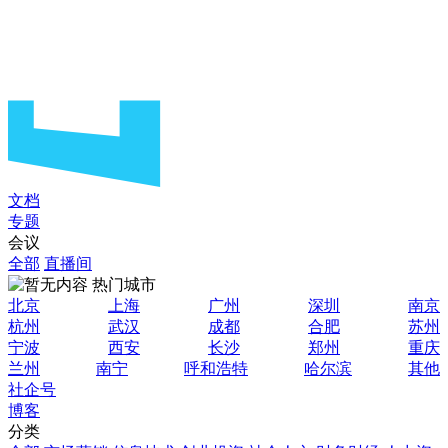
文档
专题
会议
全部
直播间
热门城市
北京
上海
广州
深圳
南京
杭州
武汉
成都
合肥
苏州
宁波
西安
长沙
郑州
重庆
兰州
南宁
呼和浩特
哈尔滨
其他
社企号
博客
分类