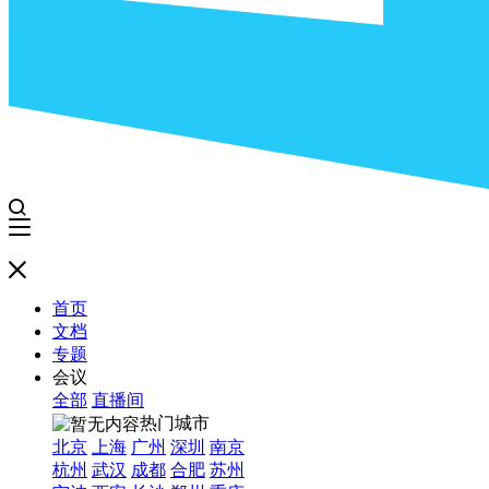
首页
文档
专题
会议
全部
直播间
热门城市
北京
上海
广州
深圳
南京
杭州
武汉
成都
合肥
苏州