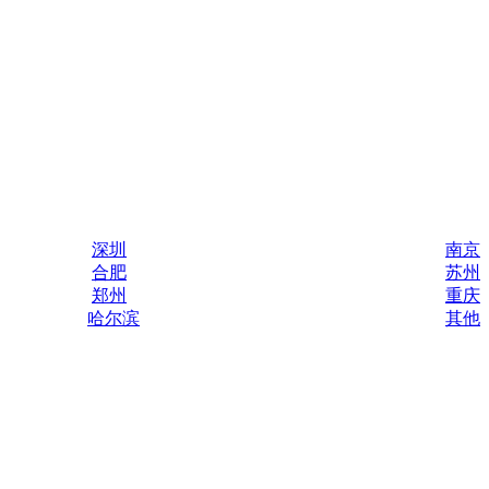
深圳
南京
合肥
苏州
郑州
重庆
哈尔滨
其他