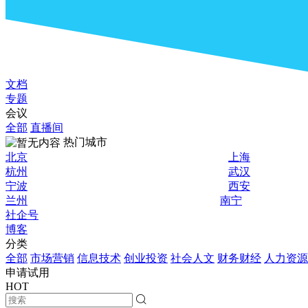
文档
专题
会议
全部
直播间
热门城市
北京
上海
杭州
武汉
宁波
西安
兰州
南宁
社企号
博客
分类
全部
市场营销
信息技术
创业投资
社会人文
财务财经
人力资源
申请试用
HOT