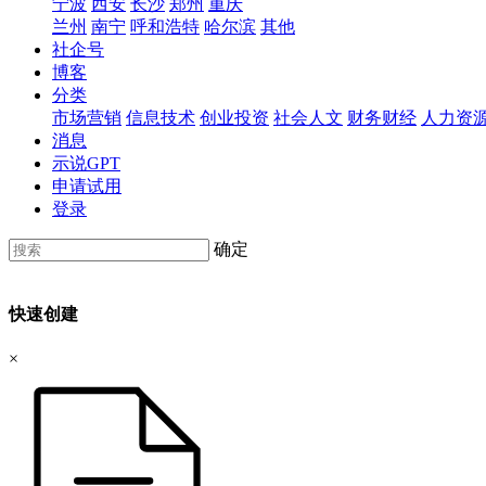
宁波
西安
长沙
郑州
重庆
兰州
南宁
呼和浩特
哈尔滨
其他
社企号
博客
分类
市场营销
信息技术
创业投资
社会人文
财务财经
人力资
消息
示说GPT
申请试用
登录
确定
快速创建
×