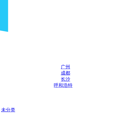
广州
成都
长沙
呼和浩特
未分类