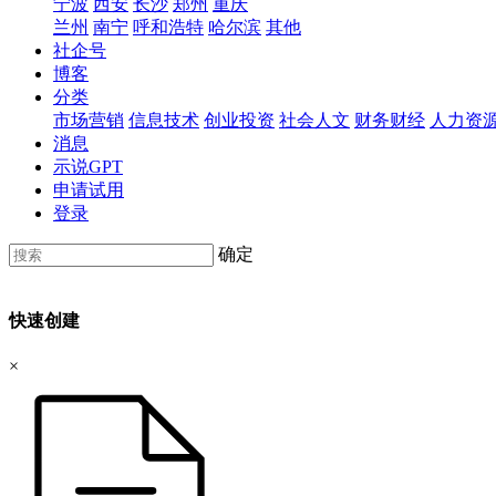
宁波
西安
长沙
郑州
重庆
兰州
南宁
呼和浩特
哈尔滨
其他
社企号
博客
分类
市场营销
信息技术
创业投资
社会人文
财务财经
人力资
消息
示说GPT
申请试用
登录
确定
快速创建
×