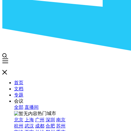
首页
文档
专题
会议
全部
直播间
热门城市
北京
上海
广州
深圳
南京
杭州
武汉
成都
合肥
苏州