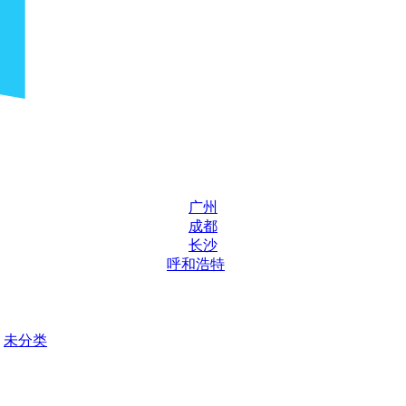
广州
成都
长沙
呼和浩特
未分类