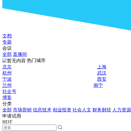
文档
专题
会议
全部
直播间
热门城市
北京
上海
杭州
武汉
宁波
西安
兰州
南宁
社企号
博客
分类
全部
市场营销
信息技术
创业投资
社会人文
财务财经
人力资源
申请试用
HOT