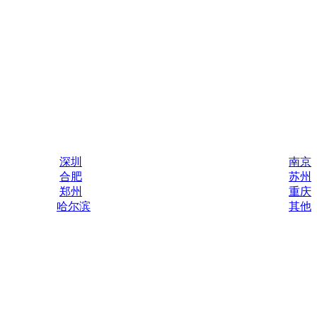
深圳
南京
合肥
苏州
郑州
重庆
哈尔滨
其他