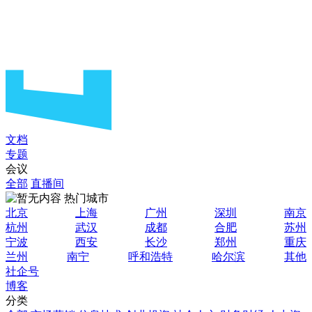
文档
专题
会议
全部
直播间
热门城市
北京
上海
广州
深圳
南京
杭州
武汉
成都
合肥
苏州
宁波
西安
长沙
郑州
重庆
兰州
南宁
呼和浩特
哈尔滨
其他
社企号
博客
分类