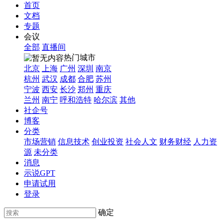
首页
文档
专题
会议
全部
直播间
热门城市
北京
上海
广州
深圳
南京
杭州
武汉
成都
合肥
苏州
宁波
西安
长沙
郑州
重庆
兰州
南宁
呼和浩特
哈尔滨
其他
社企号
博客
分类
市场营销
信息技术
创业投资
社会人文
财务财经
人力资
源
未分类
消息
示说GPT
申请试用
登录
确定