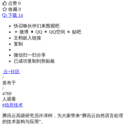
点赞
0
收藏
0
下载 14
快召唤伙伴们来围观吧
微博
QQ
QQ空间
贴吧
文档嵌入链接
复制
微信扫一扫分享
已成功复制到剪贴板
云+社区
/
发布于
/
4769
人观看
#信息技术
腾讯云高级研究员许泽柯，为大家带来“腾讯云自然语言处理
的技术架构与应用”。