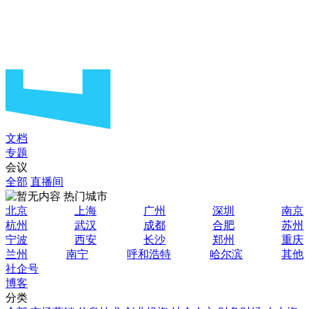
文档
专题
会议
全部
直播间
热门城市
北京
上海
广州
深圳
南京
杭州
武汉
成都
合肥
苏州
宁波
西安
长沙
郑州
重庆
兰州
南宁
呼和浩特
哈尔滨
其他
社企号
博客
分类