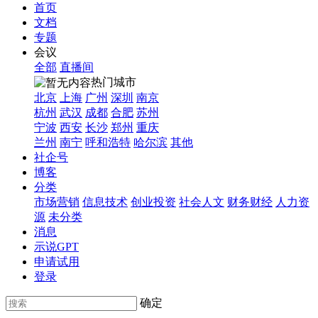
首页
文档
专题
会议
全部
直播间
热门城市
北京
上海
广州
深圳
南京
杭州
武汉
成都
合肥
苏州
宁波
西安
长沙
郑州
重庆
兰州
南宁
呼和浩特
哈尔滨
其他
社企号
博客
分类
市场营销
信息技术
创业投资
社会人文
财务财经
人力资
源
未分类
消息
示说GPT
申请试用
登录
确定