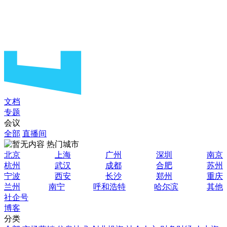
文档
专题
会议
全部
直播间
热门城市
北京
上海
广州
深圳
南京
杭州
武汉
成都
合肥
苏州
宁波
西安
长沙
郑州
重庆
兰州
南宁
呼和浩特
哈尔滨
其他
社企号
博客
分类