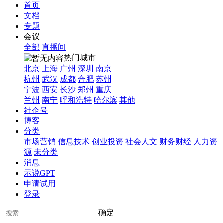
首页
文档
专题
会议
全部
直播间
热门城市
北京
上海
广州
深圳
南京
杭州
武汉
成都
合肥
苏州
宁波
西安
长沙
郑州
重庆
兰州
南宁
呼和浩特
哈尔滨
其他
社企号
博客
分类
市场营销
信息技术
创业投资
社会人文
财务财经
人力资
源
未分类
消息
示说GPT
申请试用
登录
确定