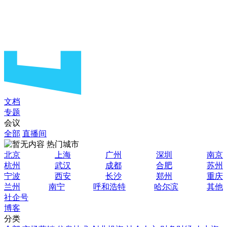
文档
专题
会议
全部
直播间
热门城市
北京
上海
广州
深圳
南京
杭州
武汉
成都
合肥
苏州
宁波
西安
长沙
郑州
重庆
兰州
南宁
呼和浩特
哈尔滨
其他
社企号
博客
分类