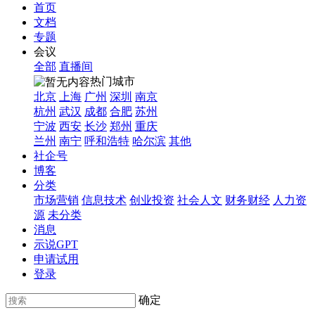
首页
文档
专题
会议
全部
直播间
热门城市
北京
上海
广州
深圳
南京
杭州
武汉
成都
合肥
苏州
宁波
西安
长沙
郑州
重庆
兰州
南宁
呼和浩特
哈尔滨
其他
社企号
博客
分类
市场营销
信息技术
创业投资
社会人文
财务财经
人力资
源
未分类
消息
示说GPT
申请试用
登录
确定