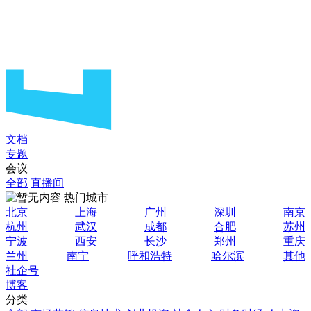
文档
专题
会议
全部
直播间
热门城市
北京
上海
广州
深圳
南京
杭州
武汉
成都
合肥
苏州
宁波
西安
长沙
郑州
重庆
兰州
南宁
呼和浩特
哈尔滨
其他
社企号
博客
分类