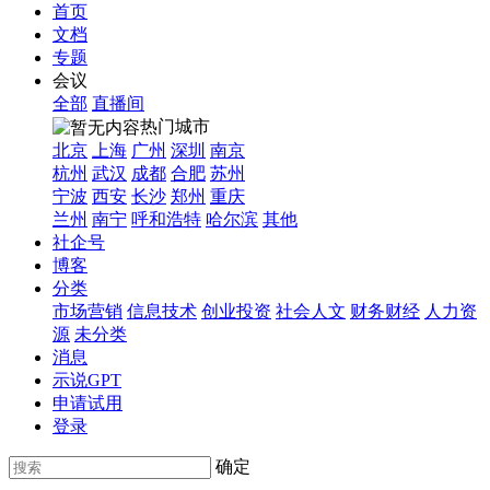
首页
文档
专题
会议
全部
直播间
热门城市
北京
上海
广州
深圳
南京
杭州
武汉
成都
合肥
苏州
宁波
西安
长沙
郑州
重庆
兰州
南宁
呼和浩特
哈尔滨
其他
社企号
博客
分类
市场营销
信息技术
创业投资
社会人文
财务财经
人力资
源
未分类
消息
示说GPT
申请试用
登录
确定