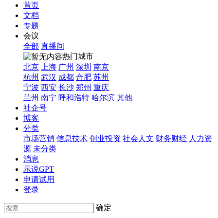
首页
文档
专题
会议
全部
直播间
热门城市
北京
上海
广州
深圳
南京
杭州
武汉
成都
合肥
苏州
宁波
西安
长沙
郑州
重庆
兰州
南宁
呼和浩特
哈尔滨
其他
社企号
博客
分类
市场营销
信息技术
创业投资
社会人文
财务财经
人力资
源
未分类
消息
示说GPT
申请试用
登录
确定