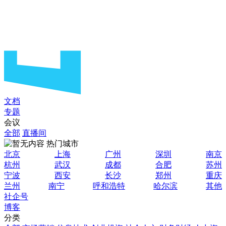
文档
专题
会议
全部
直播间
热门城市
北京
上海
广州
深圳
南京
杭州
武汉
成都
合肥
苏州
宁波
西安
长沙
郑州
重庆
兰州
南宁
呼和浩特
哈尔滨
其他
社企号
博客
分类