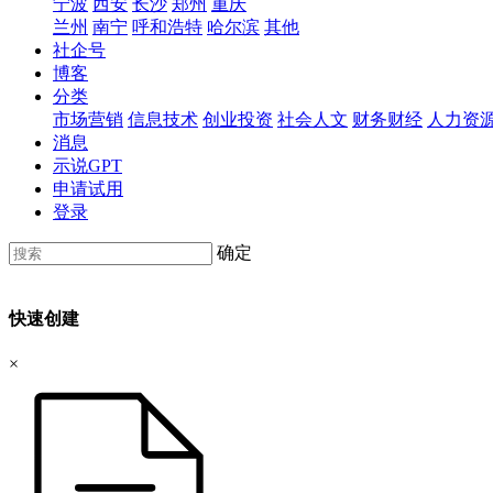
宁波
西安
长沙
郑州
重庆
兰州
南宁
呼和浩特
哈尔滨
其他
社企号
博客
分类
市场营销
信息技术
创业投资
社会人文
财务财经
人力资
消息
示说GPT
申请试用
登录
确定
快速创建
×