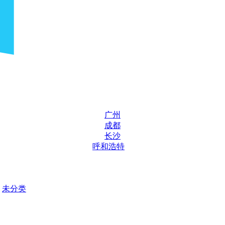
广州
成都
长沙
呼和浩特
未分类