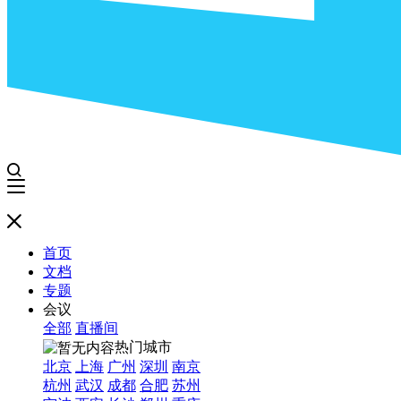
首页
文档
专题
会议
全部
直播间
热门城市
北京
上海
广州
深圳
南京
杭州
武汉
成都
合肥
苏州