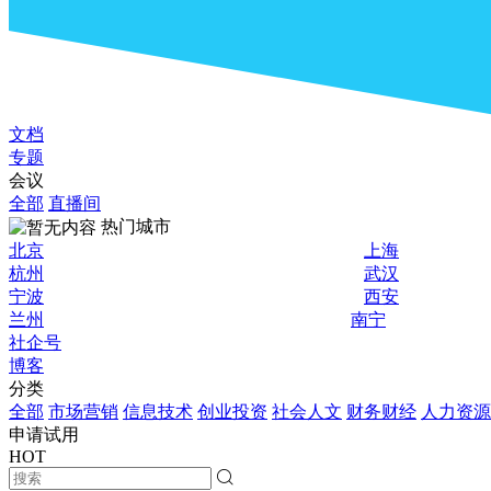
文档
专题
会议
全部
直播间
热门城市
北京
上海
杭州
武汉
宁波
西安
兰州
南宁
社企号
博客
分类
全部
市场营销
信息技术
创业投资
社会人文
财务财经
人力资源
申请试用
HOT