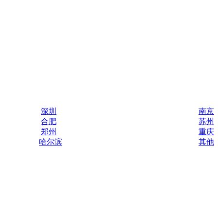
深圳
南京
合肥
苏州
郑州
重庆
哈尔滨
其他