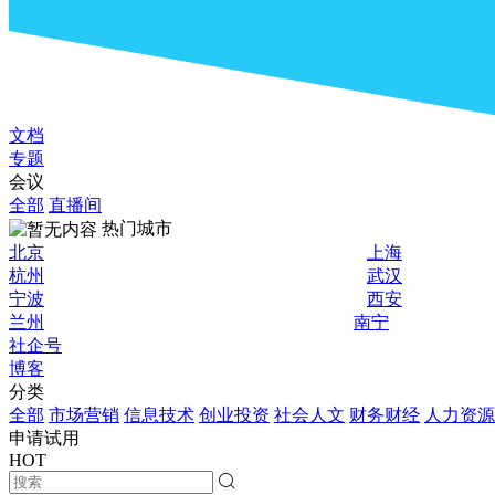
文档
专题
会议
全部
直播间
热门城市
北京
上海
杭州
武汉
宁波
西安
兰州
南宁
社企号
博客
分类
全部
市场营销
信息技术
创业投资
社会人文
财务财经
人力资源
申请试用
HOT