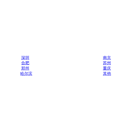
深圳
南京
合肥
苏州
郑州
重庆
哈尔滨
其他