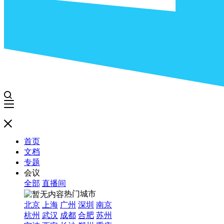
首页
文档
专题
会议
全部
直播间
热门城市
北京
上海
广州
深圳
南京
杭州
武汉
成都
合肥
苏州