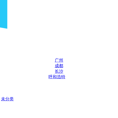
广州
成都
长沙
呼和浩特
未分类