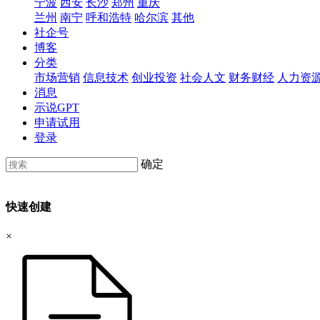
宁波
西安
长沙
郑州
重庆
兰州
南宁
呼和浩特
哈尔滨
其他
社企号
博客
分类
市场营销
信息技术
创业投资
社会人文
财务财经
人力资
消息
示说GPT
申请试用
登录
确定
快速创建
×