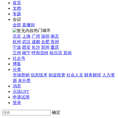
首页
文档
专题
会议
全部
直播间
热门城市
北京
上海
广州
深圳
南京
杭州
武汉
成都
合肥
苏州
宁波
西安
长沙
郑州
重庆
兰州
南宁
呼和浩特
哈尔滨
其他
社企号
博客
分类
市场营销
信息技术
创业投资
社会人文
财务财经
人力资
源
未分类
消息
示说GPT
申请试用
登录
确定