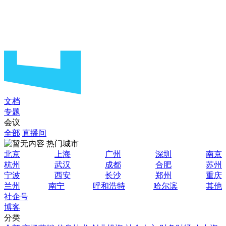
文档
专题
会议
全部
直播间
热门城市
北京
上海
广州
深圳
南京
杭州
武汉
成都
合肥
苏州
宁波
西安
长沙
郑州
重庆
兰州
南宁
呼和浩特
哈尔滨
其他
社企号
博客
分类