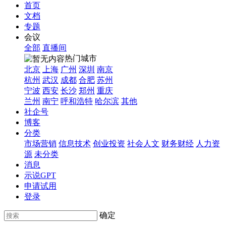
首页
文档
专题
会议
全部
直播间
热门城市
北京
上海
广州
深圳
南京
杭州
武汉
成都
合肥
苏州
宁波
西安
长沙
郑州
重庆
兰州
南宁
呼和浩特
哈尔滨
其他
社企号
博客
分类
市场营销
信息技术
创业投资
社会人文
财务财经
人力资
源
未分类
消息
示说GPT
申请试用
登录
确定