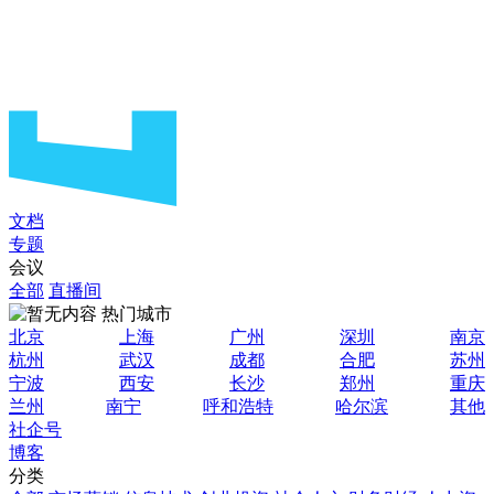
文档
专题
会议
全部
直播间
热门城市
北京
上海
广州
深圳
南京
杭州
武汉
成都
合肥
苏州
宁波
西安
长沙
郑州
重庆
兰州
南宁
呼和浩特
哈尔滨
其他
社企号
博客
分类