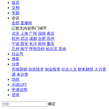
首页
文档
专题
会议
全部
直播间
热门城市
北京
上海
广州
深圳
南京
杭州
武汉
成都
合肥
苏州
宁波
西安
长沙
郑州
重庆
兰州
南宁
呼和浩特
哈尔滨
其他
社企号
博客
分类
市场营销
信息技术
创业投资
社会人文
财务财经
人力资
源
未分类
消息
示说GPT
申请试用
登录
确定