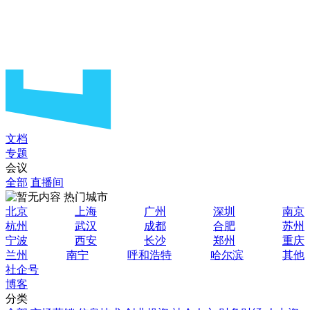
文档
专题
会议
全部
直播间
热门城市
北京
上海
广州
深圳
南京
杭州
武汉
成都
合肥
苏州
宁波
西安
长沙
郑州
重庆
兰州
南宁
呼和浩特
哈尔滨
其他
社企号
博客
分类