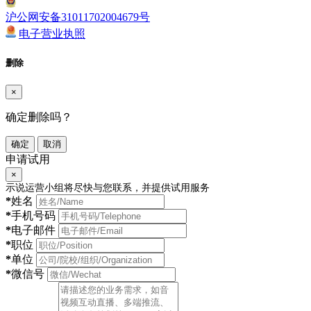
沪公网安备31011702004679号
电子营业执照
删除
×
确定删除吗？
确定
取消
申请试用
×
示说运营小组将尽快与您联系，并提供试用服务
*
姓名
*
手机号码
*
电子邮件
*
职位
*
单位
*
微信号