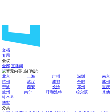
文档
专题
会议
全部
直播间
热门城市
北京
上海
广州
深圳
南京
杭州
武汉
成都
合肥
苏州
宁波
西安
长沙
郑州
重庆
兰州
南宁
呼和浩特
哈尔滨
其他
社企号
博客
分类