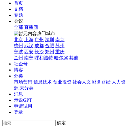
首页
文档
专题
会议
全部
直播间
热门城市
北京
上海
广州
深圳
南京
杭州
武汉
成都
合肥
苏州
宁波
西安
长沙
郑州
重庆
兰州
南宁
呼和浩特
哈尔滨
其他
社企号
博客
分类
市场营销
信息技术
创业投资
社会人文
财务财经
人力资
源
未分类
消息
示说GPT
申请试用
登录
确定