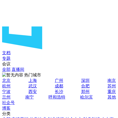
文档
专题
会议
全部
直播间
热门城市
北京
上海
广州
深圳
南京
杭州
武汉
成都
合肥
苏州
宁波
西安
长沙
郑州
重庆
兰州
南宁
呼和浩特
哈尔滨
其他
社企号
博客
分类