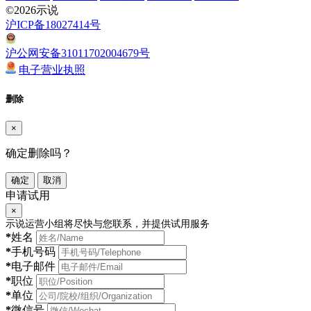
©2026示说
沪ICP备18027414号
沪公网安备31011702004679号
电子营业执照
删除
×
确定删除吗？
确定
取消
申请试用
×
示说运营小组将尽快与您联系，并提供试用服务
*
姓名
*
手机号码
*
电子邮件
*
职位
*
单位
*
微信号