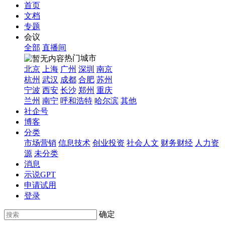
首页
文档
专题
会议
全部
直播间
热门城市
北京
上海
广州
深圳
南京
杭州
武汉
成都
合肥
苏州
宁波
西安
长沙
郑州
重庆
兰州
南宁
呼和浩特
哈尔滨
其他
社企号
博客
分类
市场营销
信息技术
创业投资
社会人文
财务财经
人力资
源
未分类
消息
示说GPT
申请试用
登录
确定