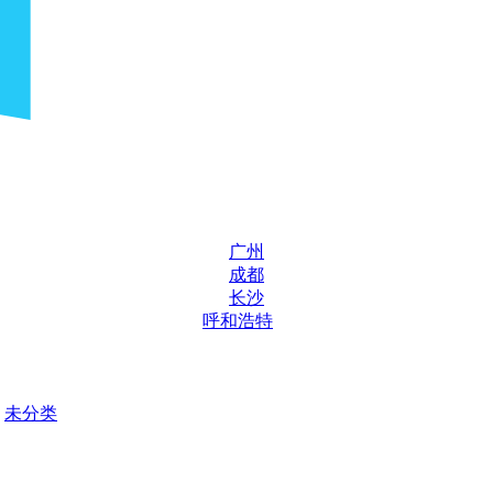
广州
成都
长沙
呼和浩特
未分类