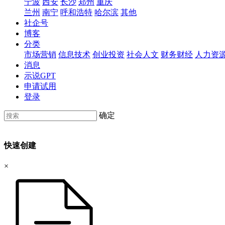
宁波
西安
长沙
郑州
重庆
兰州
南宁
呼和浩特
哈尔滨
其他
社企号
博客
分类
市场营销
信息技术
创业投资
社会人文
财务财经
人力资
消息
示说GPT
申请试用
登录
确定
快速创建
×