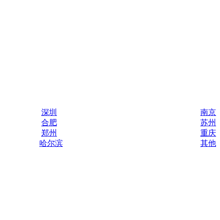
深圳
南京
合肥
苏州
郑州
重庆
哈尔滨
其他