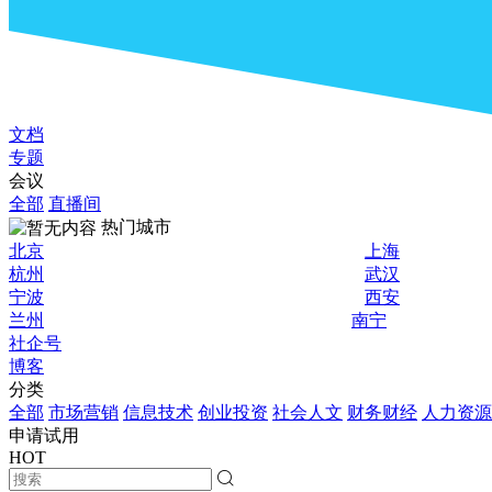
文档
专题
会议
全部
直播间
热门城市
北京
上海
杭州
武汉
宁波
西安
兰州
南宁
社企号
博客
分类
全部
市场营销
信息技术
创业投资
社会人文
财务财经
人力资源
申请试用
HOT