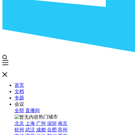
首页
文档
专题
会议
全部
直播间
热门城市
北京
上海
广州
深圳
南京
杭州
武汉
成都
合肥
苏州