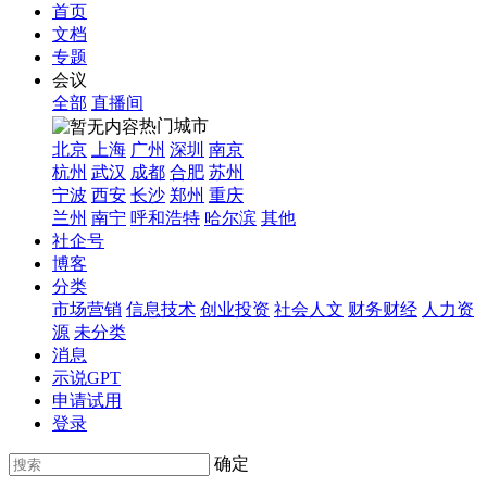
首页
文档
专题
会议
全部
直播间
热门城市
北京
上海
广州
深圳
南京
杭州
武汉
成都
合肥
苏州
宁波
西安
长沙
郑州
重庆
兰州
南宁
呼和浩特
哈尔滨
其他
社企号
博客
分类
市场营销
信息技术
创业投资
社会人文
财务财经
人力资
源
未分类
消息
示说GPT
申请试用
登录
确定