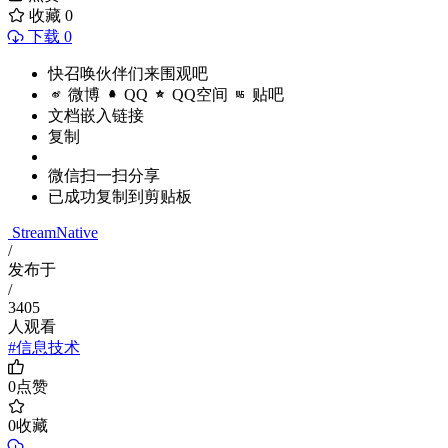
收藏
0
下载 0
快召唤伙伴们来围观吧
微博
QQ
QQ空间
贴吧
文档嵌入链接
复制
微信扫一扫分享
已成功复制到剪贴板
StreamNative
/
发布于
/
3405
人观看
#信息技术
0
点赞
0
收藏