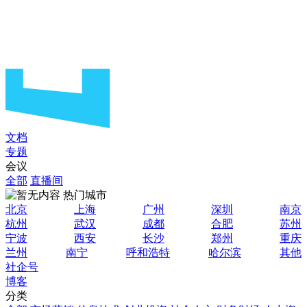
文档
专题
会议
全部
直播间
热门城市
北京
上海
广州
深圳
南京
杭州
武汉
成都
合肥
苏州
宁波
西安
长沙
郑州
重庆
兰州
南宁
呼和浩特
哈尔滨
其他
社企号
博客
分类