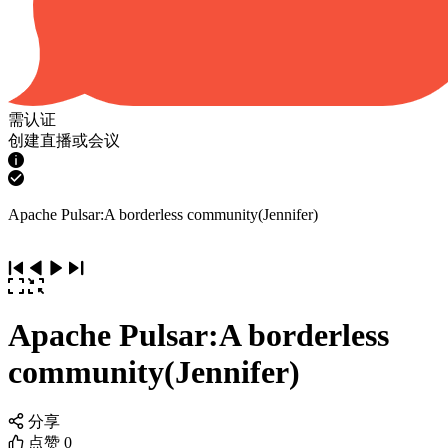
需认证
创建直播或会议
Apache Pulsar:A borderless community(Jennifer)
Apache Pulsar:A borderless
community(Jennifer)
分享
点赞
0