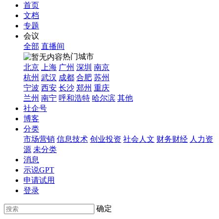
首页
文档
专题
会议
全部
直播间
热门城市
北京
上海
广州
深圳
南京
杭州
武汉
成都
合肥
苏州
宁波
西安
长沙
郑州
重庆
兰州
南宁
呼和浩特
哈尔滨
其他
社企号
博客
分类
市场营销
信息技术
创业投资
社会人文
财务财经
人力资
源
未分类
消息
示说GPT
申请试用
登录
确定