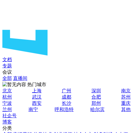
文档
专题
会议
全部
直播间
热门城市
北京
上海
广州
深圳
南京
杭州
武汉
成都
合肥
苏州
宁波
西安
长沙
郑州
重庆
兰州
南宁
呼和浩特
哈尔滨
其他
社企号
博客
分类