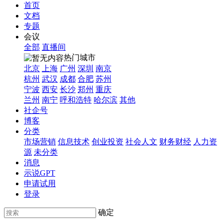
首页
文档
专题
会议
全部
直播间
热门城市
北京
上海
广州
深圳
南京
杭州
武汉
成都
合肥
苏州
宁波
西安
长沙
郑州
重庆
兰州
南宁
呼和浩特
哈尔滨
其他
社企号
博客
分类
市场营销
信息技术
创业投资
社会人文
财务财经
人力资
源
未分类
消息
示说GPT
申请试用
登录
确定