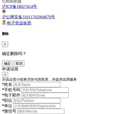
©2026示说
沪ICP备18027414号
沪公网安备31011702004679号
电子营业执照
删除
×
确定删除吗？
确定
取消
申请试用
×
示说运营小组将尽快与您联系，并提供试用服务
*
姓名
*
手机号码
*
电子邮件
*
职位
*
单位
*
微信号