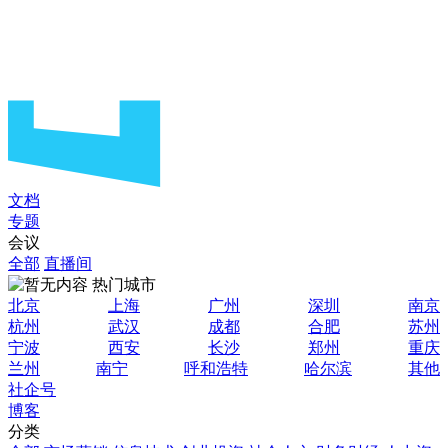
文档
专题
会议
全部
直播间
热门城市
北京
上海
广州
深圳
南京
杭州
武汉
成都
合肥
苏州
宁波
西安
长沙
郑州
重庆
兰州
南宁
呼和浩特
哈尔滨
其他
社企号
博客
分类