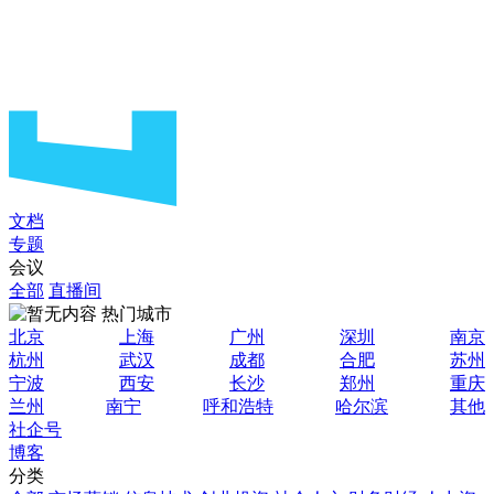
文档
专题
会议
全部
直播间
热门城市
北京
上海
广州
深圳
南京
杭州
武汉
成都
合肥
苏州
宁波
西安
长沙
郑州
重庆
兰州
南宁
呼和浩特
哈尔滨
其他
社企号
博客
分类