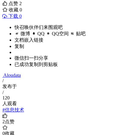
点赞
2
收藏
0
下载 0
快召唤伙伴们来围观吧
微博
QQ
QQ空间
贴吧
文档嵌入链接
复制
微信扫一扫分享
已成功复制到剪贴板
Aloudata
/
发布于
/
120
人观看
#信息技术
2
点赞
0
收藏