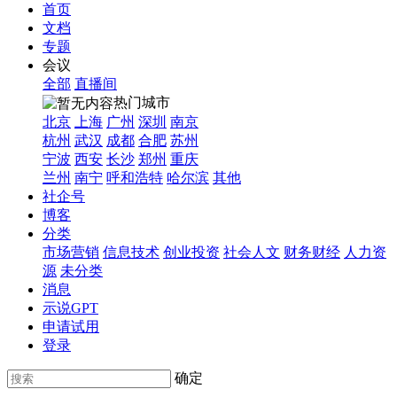
首页
文档
专题
会议
全部
直播间
热门城市
北京
上海
广州
深圳
南京
杭州
武汉
成都
合肥
苏州
宁波
西安
长沙
郑州
重庆
兰州
南宁
呼和浩特
哈尔滨
其他
社企号
博客
分类
市场营销
信息技术
创业投资
社会人文
财务财经
人力资
源
未分类
消息
示说GPT
申请试用
登录
确定