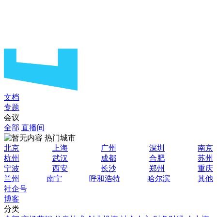
文档
专题
会议
全部
直播间
热门城市
北京
上海
广州
深圳
南京
杭州
武汉
成都
合肥
苏州
宁波
西安
长沙
郑州
重庆
兰州
南宁
呼和浩特
哈尔滨
其他
社企号
博客
分类