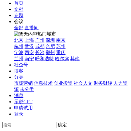
首页
文档
专题
会议
全部
直播间
热门城市
北京
上海
广州
深圳
南京
杭州
武汉
成都
合肥
苏州
宁波
西安
长沙
郑州
重庆
兰州
南宁
呼和浩特
哈尔滨
其他
社企号
博客
分类
市场营销
信息技术
创业投资
社会人文
财务财经
人力资
源
未分类
消息
示说GPT
申请试用
登录
确定