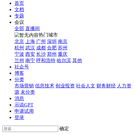
首页
文档
专题
会议
全部
直播间
热门城市
北京
上海
广州
深圳
南京
杭州
武汉
成都
合肥
苏州
宁波
西安
长沙
郑州
重庆
兰州
南宁
呼和浩特
哈尔滨
其他
社企号
博客
分类
市场营销
信息技术
创业投资
社会人文
财务财经
人力资
源
未分类
消息
示说GPT
申请试用
登录
确定