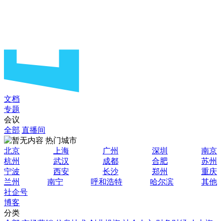
文档
专题
会议
全部
直播间
热门城市
北京
上海
广州
深圳
南京
杭州
武汉
成都
合肥
苏州
宁波
西安
长沙
郑州
重庆
兰州
南宁
呼和浩特
哈尔滨
其他
社企号
博客
分类