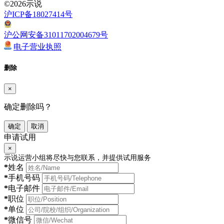
©2026示说
沪ICP备18027414号
沪公网安备31011702004679号
电子营业执照
删除
×
确定删除吗？
确定
取消
申请试用
×
示说运营小组将尽快与您联系，并提供试用服务
*
姓名
*
手机号码
*
电子邮件
*
职位
*
单位
*
微信号