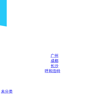
广州
成都
长沙
呼和浩特
未分类