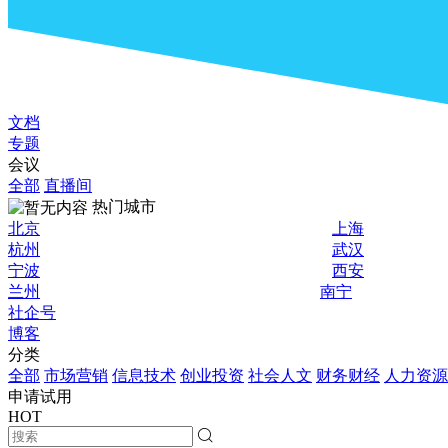
文档
专题
会议
全部
直播间
热门城市
北京
上海
杭州
武汉
宁波
西安
兰州
南宁
社企号
博客
分类
全部
市场营销
信息技术
创业投资
社会人文
财务财经
人力资源
申请试用
HOT