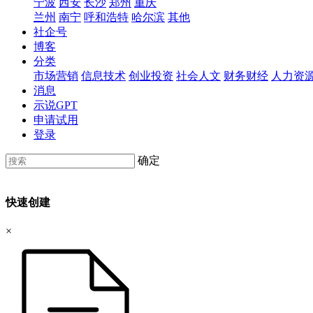
宁波
西安
长沙
郑州
重庆
兰州
南宁
呼和浩特
哈尔滨
其他
社企号
博客
分类
市场营销
信息技术
创业投资
社会人文
财务财经
人力资
消息
示说GPT
申请试用
登录
确定
快速创建
×