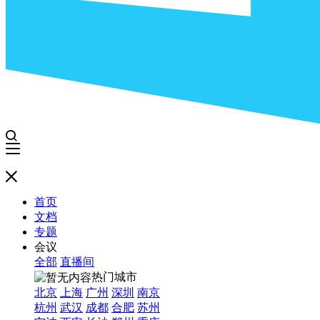
首页
文档
专题
会议
全部
直播间
热门城市
北京
上海
广州
深圳
南京
杭州
武汉
成都
合肥
苏州