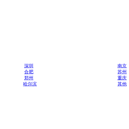
深圳
南京
合肥
苏州
郑州
重庆
哈尔滨
其他