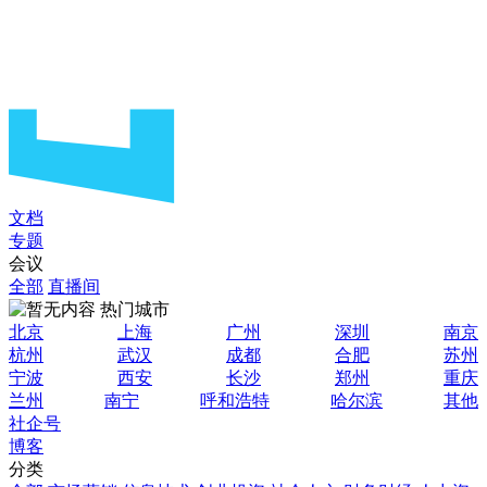
文档
专题
会议
全部
直播间
热门城市
北京
上海
广州
深圳
南京
杭州
武汉
成都
合肥
苏州
宁波
西安
长沙
郑州
重庆
兰州
南宁
呼和浩特
哈尔滨
其他
社企号
博客
分类