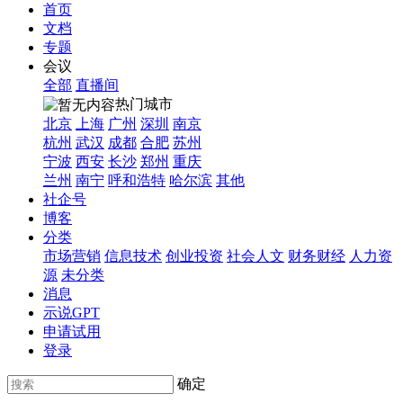
首页
文档
专题
会议
全部
直播间
热门城市
北京
上海
广州
深圳
南京
杭州
武汉
成都
合肥
苏州
宁波
西安
长沙
郑州
重庆
兰州
南宁
呼和浩特
哈尔滨
其他
社企号
博客
分类
市场营销
信息技术
创业投资
社会人文
财务财经
人力资
源
未分类
消息
示说GPT
申请试用
登录
确定