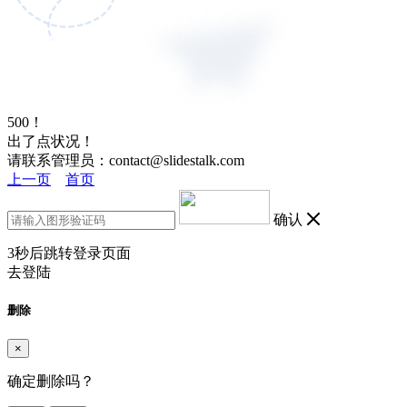
500！
出了点状况！
请联系管理员：contact@slidestalk.com
上一页
首页
确认
3
秒后跳转登录页面
去登陆
删除
×
确定删除吗？