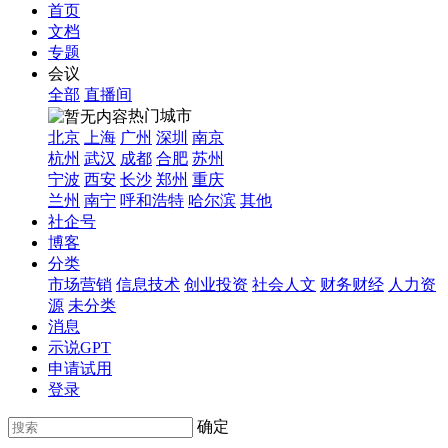
首页
文档
专题
会议
全部
直播间
热门城市
北京
上海
广州
深圳
南京
杭州
武汉
成都
合肥
苏州
宁波
西安
长沙
郑州
重庆
兰州
南宁
呼和浩特
哈尔滨
其他
社企号
博客
分类
市场营销
信息技术
创业投资
社会人文
财务财经
人力资
源
未分类
消息
示说GPT
申请试用
登录
确定