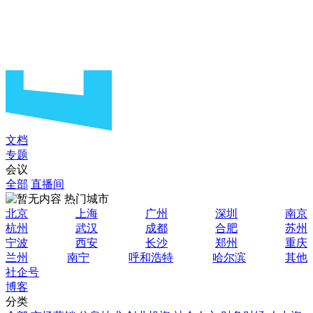
文档
专题
会议
全部
直播间
热门城市
北京
上海
广州
深圳
南京
杭州
武汉
成都
合肥
苏州
宁波
西安
长沙
郑州
重庆
兰州
南宁
呼和浩特
哈尔滨
其他
社企号
博客
分类