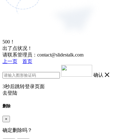
500！
出了点状况！
请联系管理员：contact@slidestalk.com
上一页
首页
确认
3
秒后跳转登录页面
去登陆
删除
×
确定删除吗？