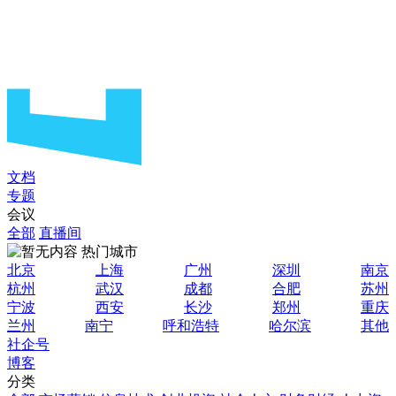
文档
专题
会议
全部
直播间
热门城市
北京
上海
广州
深圳
南京
杭州
武汉
成都
合肥
苏州
宁波
西安
长沙
郑州
重庆
兰州
南宁
呼和浩特
哈尔滨
其他
社企号
博客
分类