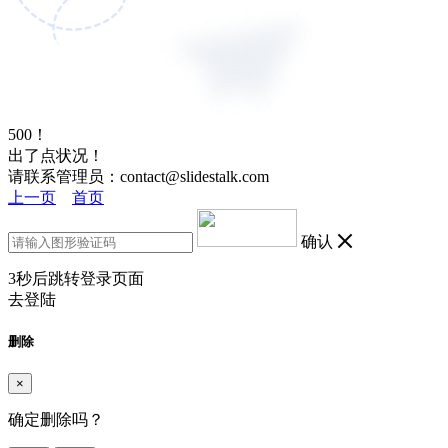
500！
出了点状况！
请联系管理员：contact@slidestalk.com
上一页
首页
确认
3
秒后跳转登录页面
去登陆
删除
×
确定删除吗？