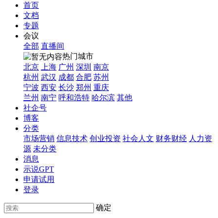
首页
文档
专题
会议
全部
直播间
热门城市
北京
上海
广州
深圳
南京
杭州
武汉
成都
合肥
苏州
宁波
西安
长沙
郑州
重庆
兰州
南宁
呼和浩特
哈尔滨
其他
社企号
博客
分类
市场营销
信息技术
创业投资
社会人文
财务财经
人力资
源
未分类
消息
示说GPT
申请试用
登录
确定