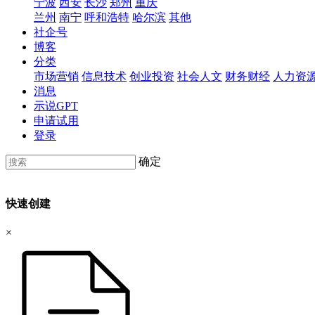
宁波
西安
长沙
郑州
重庆
兰州
南宁
呼和浩特
哈尔滨
其他
社企号
博客
分类
市场营销
信息技术
创业投资
社会人文
财务财经
人力资
消息
示说GPT
申请试用
登录
确定
快速创建
×