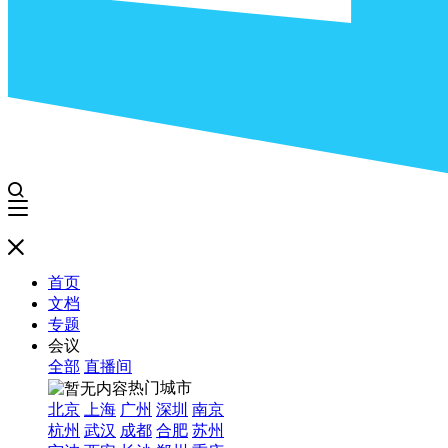
首页
文档
专题
会议
全部
直播间
热门城市
北京
上海
广州
深圳
南京
杭州
武汉
成都
合肥
苏州