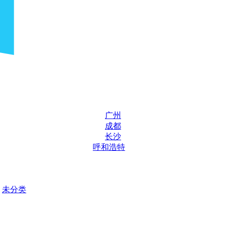
广州
成都
长沙
呼和浩特
未分类