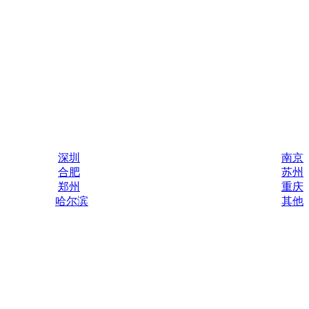
深圳
南京
合肥
苏州
郑州
重庆
哈尔滨
其他