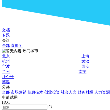
文档
专题
会议
全部
直播间
热门城市
北京
上海
杭州
武汉
宁波
西安
兰州
南宁
社企号
博客
分类
全部
市场营销
信息技术
创业投资
社会人文
财务财经
人力资源
申请试用
HOT