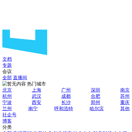
文档
专题
会议
全部
直播间
热门城市
北京
上海
广州
深圳
南京
杭州
武汉
成都
合肥
苏州
宁波
西安
长沙
郑州
重庆
兰州
南宁
呼和浩特
哈尔滨
其他
社企号
博客
分类