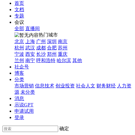
首页
文档
专题
会议
全部
直播间
热门城市
北京
上海
广州
深圳
南京
杭州
武汉
成都
合肥
苏州
宁波
西安
长沙
郑州
重庆
兰州
南宁
呼和浩特
哈尔滨
其他
社企号
博客
分类
市场营销
信息技术
创业投资
社会人文
财务财经
人力资
源
未分类
消息
示说GPT
申请试用
登录
确定