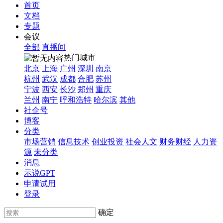
首页
文档
专题
会议
全部
直播间
热门城市
北京
上海
广州
深圳
南京
杭州
武汉
成都
合肥
苏州
宁波
西安
长沙
郑州
重庆
兰州
南宁
呼和浩特
哈尔滨
其他
社企号
博客
分类
市场营销
信息技术
创业投资
社会人文
财务财经
人力资
源
未分类
消息
示说GPT
申请试用
登录
确定