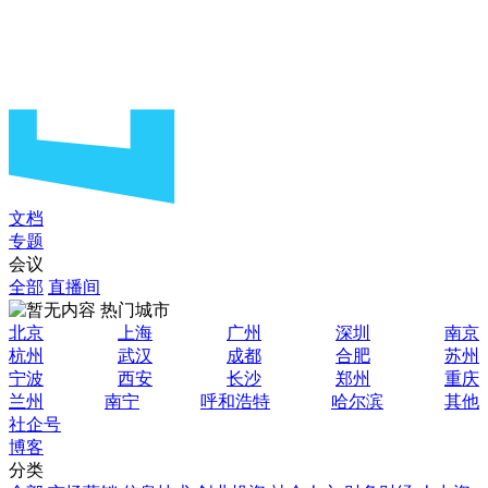
文档
专题
会议
全部
直播间
热门城市
北京
上海
广州
深圳
南京
杭州
武汉
成都
合肥
苏州
宁波
西安
长沙
郑州
重庆
兰州
南宁
呼和浩特
哈尔滨
其他
社企号
博客
分类