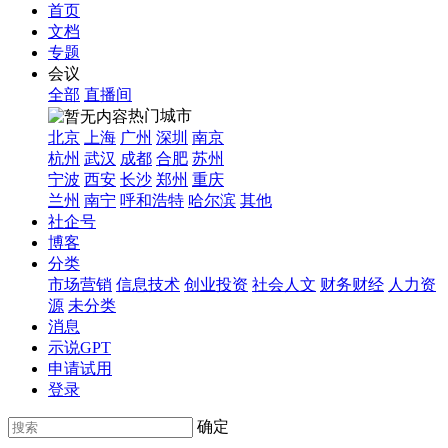
首页
文档
专题
会议
全部
直播间
热门城市
北京
上海
广州
深圳
南京
杭州
武汉
成都
合肥
苏州
宁波
西安
长沙
郑州
重庆
兰州
南宁
呼和浩特
哈尔滨
其他
社企号
博客
分类
市场营销
信息技术
创业投资
社会人文
财务财经
人力资
源
未分类
消息
示说GPT
申请试用
登录
确定