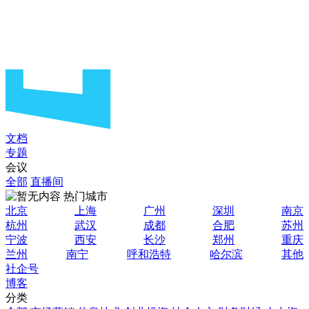
文档
专题
会议
全部
直播间
热门城市
北京
上海
广州
深圳
南京
杭州
武汉
成都
合肥
苏州
宁波
西安
长沙
郑州
重庆
兰州
南宁
呼和浩特
哈尔滨
其他
社企号
博客
分类