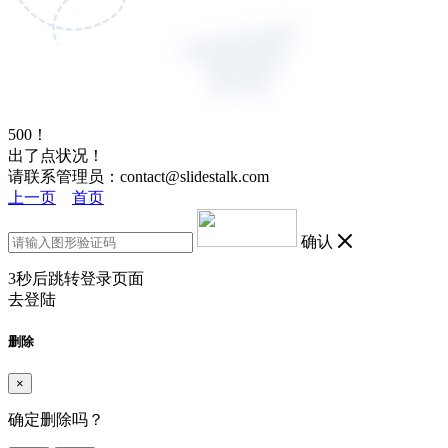
500！
出了点状况！
请联系管理员：contact@slidestalk.com
上一页
首页
确认
3
秒后跳转登录页面
去登陆
删除
×
确定删除吗？