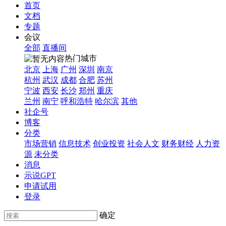
首页
文档
专题
会议
全部
直播间
热门城市
北京
上海
广州
深圳
南京
杭州
武汉
成都
合肥
苏州
宁波
西安
长沙
郑州
重庆
兰州
南宁
呼和浩特
哈尔滨
其他
社企号
博客
分类
市场营销
信息技术
创业投资
社会人文
财务财经
人力资
源
未分类
消息
示说GPT
申请试用
登录
确定