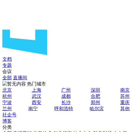
文档
专题
会议
全部
直播间
热门城市
北京
上海
广州
深圳
南京
杭州
武汉
成都
合肥
苏州
宁波
西安
长沙
郑州
重庆
兰州
南宁
呼和浩特
哈尔滨
其他
社企号
博客
分类