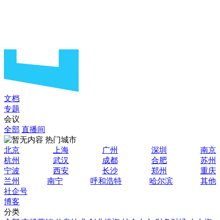
文档
专题
会议
全部
直播间
热门城市
北京
上海
广州
深圳
南京
杭州
武汉
成都
合肥
苏州
宁波
西安
长沙
郑州
重庆
兰州
南宁
呼和浩特
哈尔滨
其他
社企号
博客
分类