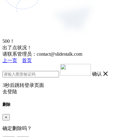
500！
出了点状况！
请联系管理员：contact@slidestalk.com
上一页
首页
确认
3
秒后跳转登录页面
去登陆
删除
×
确定删除吗？