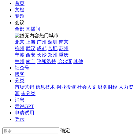
首页
文档
专题
会议
全部
直播间
热门城市
北京
上海
广州
深圳
南京
杭州
武汉
成都
合肥
苏州
宁波
西安
长沙
郑州
重庆
兰州
南宁
呼和浩特
哈尔滨
其他
社企号
博客
分类
市场营销
信息技术
创业投资
社会人文
财务财经
人力资
源
未分类
消息
示说GPT
申请试用
登录
确定